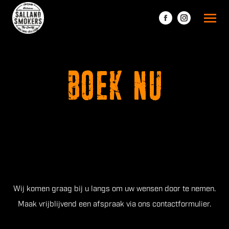
Facebook
Instagram
page
page
opens
opens
in
in
Boek nu
new
new
window
window
Wij komen graag bij u langs om uw wensen door te nemen.
Maak vrijblijvend een afspraak via ons contactformulier.