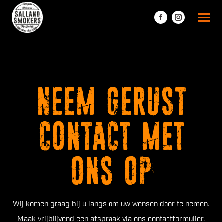
Facebook
Instagram
page
page
opens
opens
in
in
new
new
window
window
Neem gerust
contact met
ons op
Wij komen graag bij u langs om uw wensen door te nemen.
Maak vrijblijvend een afspraak via ons contactformulier.