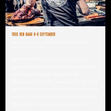
Trek Den Haag 6-9 september
Evenementen
Door
administrator
25 februari 2018
Laat een reactie achter
TREK-DEN HAAG Haagsche Bourgondiërs! De
voorgaande edities van Festival TREK in Den Haag
waren een groot succes. Daar ben ik als
BurgeRmeester van TREK maar wat trots op. Ik voel
me dan ook zeer vereerd om jullie komend jaar weer
welkom te heten in het Haagse Westbroekpark. Van
donderdag 6 t/m zondag 9 september staat…