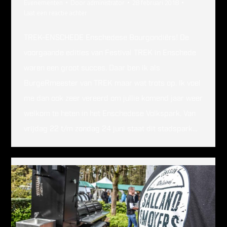
Evenementen
Door
administrator
28 februari 2018
Laat een reactie achter
TREK-ENSCHEDE Enschedese Bourgondiërs! De
voorgaande edities van Festival TREK in Enschede
waren een groot succes. Daar ben ik als
BurgeRmeester van TREK maar wat trots op. Ik voel
me dan ook zeer vereerd om jullie komend jaar weer
welkom te heten in het Enschedese Volkspark. Van
vrijdag 22 t/m zondag 24 juni staat dit stadspark…