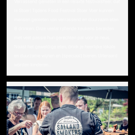
Verrassend genieten in een relaxte festivalsfeer, dat
is Stoer! Tijdens Food Festival Stoer Voer kunnen
mensen genieten van verrassend en duurzaam eten
& drinken. Onze veelal rollende keukens bereiden
met veel passie hun gerechten pal voor je neus.
Naast het geweldige eten, drink je heerlijke lokale
en duurzame wijnen en (speciaal) bieren. Uiteraard
worden kinderen…