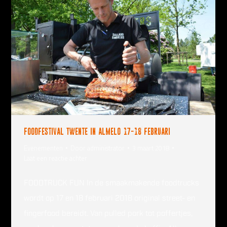
Foodfestival Twente in Almelo 17-18 februari
Evenementen
Door
administrator
3 maart 2018
Laat een reactie achter
FOODTRUCK FUN In de smaakmakende foodtrucks
wordt op 17 en 18 februari 2018 original street- en
fingerfood bereidt. Van pulled pork tot poffertjes,