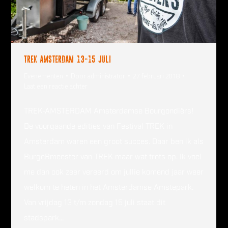
Trek Amsterdam 13-15 juli
Evenementen
Door
administrator
27 februari 2018
Laat een reactie achter
TREK-AMSTERDAM Amsterdamse Bourgondiërs!
De voorgaande edities van Festival TREK in
Amsterdam waren een groot succes. Daar ben ik als
BurgeRmeester van TREK maar wat trots op. Ik voel
me dan ook zeer vereerd om jullie komend jaar weer
welkom te heten in het Amsterdamse Amstepark.
Van vrijdag 13 t/m zondag 15 juli staat dit
stadspark…