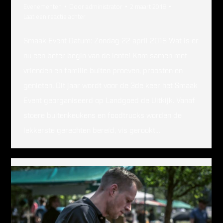
Evenementen
Door
administrator
2 maart 2018
Laat een reactie achter
Smaak Event Datum: Zondag 22 april 2018 Wat is er
nu een beter begin van de lente! Kom samen met
vrienden en familie buiten proeven, proosten en
genieten. Dit jaar wordt voor de 3de keer het Smaak
Event georganiseerd op Landgoed de Uitkijk. Vanaf
stoere buitenkeukens en foodtrucks worden de
lekkerste gerechten bereid, vis gerookt…