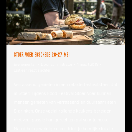
Stoer voer Enschede 26-27 mei
Evenementen
Door
administrator
1 maart 2018
Laat een reactie achter
Verrassend genieten in een relaxte festivalsfeer, dat
is Stoer! Tijdens Food Festival Stoer Voer kunnen
mensen genieten van verrassend en duurzaam eten
& drinken. Onze veelal rollende keukens bereiden
met veel passie hun gerechten pal voor je neus.
Naast het geweldige eten, drink je heerlijke lokale